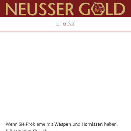
Zum
Inhalt
springen
MENÜ
Wenn Sie Probleme mit
Wespen
und
Hornissen
haben,
bitte melden Sie sich!